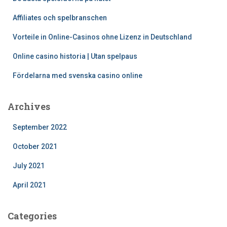
Affiliates och spelbranschen
Vorteile in Online-Casinos ohne Lizenz in Deutschland
Online casino historia | Utan spelpaus
Fördelarna med svenska casino online
Archives
September 2022
October 2021
July 2021
April 2021
Categories