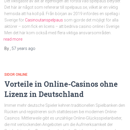
Det viktigaste av allt är egentligen att förstå vad spelpaus betyder.
Det här är något som refererar till spelpaus.se, vilket är en viktig
hemsida att ha koll på. Från början av 2019 infördes en spellag i
Sverige för
Casinoutanspelpaus
som gjorde det möjligt för alla
aktörer – som fick en licens – att bedriva casino online i Sverige.
Men det här kom också med flera viktiga ansvarsområden.
read more
By
,
57 years
ago
SIDOR ONLINE
Vorteile in Online-Casinos ohne
Lizenz in Deutschland
Immer mehr deutsche Spieler kehren traditionellen Spielbanken den
Rücken und registrieren sich stattdessen bei modernen Online-
Casinos. Mittlerweile gibt es unzählige Online-Glücksspielanbieter,
die mit verlockenden Angeboten um die Aufmerksamkeit der