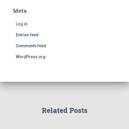
Meta
Log in
Entries feed
Comments feed
WordPress.org
Related Posts