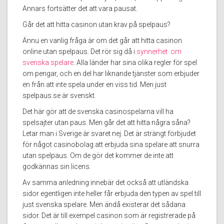
Annars fortsätter det att vara pausat.
Går det att hitta casinon utan krav på spelpaus?
Ännu en vanlig fråga är om det går att hitta casinon
online utan spelpaus. Det rör sig då i
synnerhet om
svenska spelare
. Alla länder har sina olika regler för spel
om pengar, och en del har liknande tjänster som erbjuder
en från att inte spela under en viss tid. Men just
spelpaus.se är svenskt.
Det här gör att de svenska casinospelarna vill ha
spelsajter utan paus. Men går det att hitta några såna?
Letar man i Sverige är svaret nej. Det är strängt förbjudet
för något casinobolag att erbjuda sina spelare att snurra
utan spelpaus. Om de gör det kommer de inte att
godkännas sin licens.
Av samma anledning innebär det också att utländska
sidor egentligen inte heller får erbjuda den typen av spel till
just svenska spelare. Men ändå existerar det sådana
sidor. Det är till exempel casinon som är registrerade på