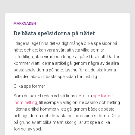
MARKNADEN
De bästa spelsidorna på nätet
I dagens läge finns det väldigt många olika spelsidor på
nätet och det kan vara svårt att veta vilka som är
tillförlitliga, utan virus och fungerar på ett bra sätt. Därför
kommer vi att i denna artikel gå igenom några av de allra
bästa spelsidorna på nätet just nu för att du ska kunna
hitta den absolut bästa spelsidan för just dig.
Olika spelformer
Som du säkert redan vet så finns det olika
spelformer
inom betting
, till exempel vanlig online casino och betting.
I denna artikel kommer vi att gå igenom både de bästa
bettingsidorna och de bästa online casino sidorna. Detta
på grund av att olika människor gillar att spela olika
former av spel.