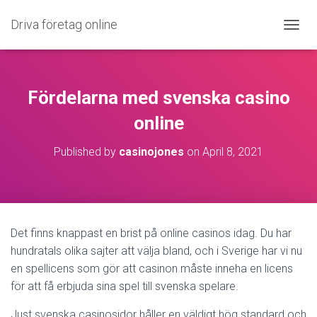
Driva företag online
T
O
G
G
L
Fördelarna med svenska casino
E
N
online
A
V
Published by
casinojones
on
April 8, 2021
I
G
A
T
I
O
Det finns knappast en brist på online casinos idag. Du har
N
hundratals olika sajter att välja bland, och i Sverige har vi nu
en spellicens som gör att casinon måste inneha en licens
för att få erbjuda sina spel till svenska spelare.
Just svenska casinosidor håller en väldigt hög standard och