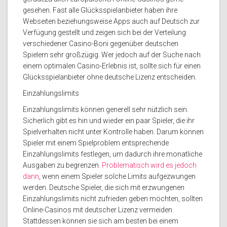
gesehen. Fast alle Glücksspielanbieter haben ihre
Webseiten beziehungsweise Apps auch auf Deutsch zur
Verfügung gestellt und zeigen sich bei der Verteilung
verschiedener Casino-Boni gegenüber deutschen
Spielern sehr großzügig. Wer jedoch auf der Suche nach
einem optimalen Casino-Erlebnis ist, sollte sich für einen
Glücksspielanbieter ohne deutsche Lizenz entscheiden.
Einzahlungslimits
Einzahlungslimits können generell sehr nützlich sein.
Sicherlich gibt es hin und wieder ein paar Spieler, die ihr
Spielverhalten nicht unter Kontrolle haben. Darum können
Spieler mit einem Spielproblem entsprechende
Einzahlungslimits festlegen, um dadurch ihre monatliche
Ausgaben zu begrenzen.
Problematisch wird es jedoch
dann
, wenn einem Spieler solche Limits aufgezwungen
werden. Deutsche Spieler, die sich mit erzwungenen
Einzahlungslimits nicht zufrieden geben möchten, sollten
Online-Casinos mit deutscher Lizenz vermeiden.
Stattdessen können sie sich am besten bei einem