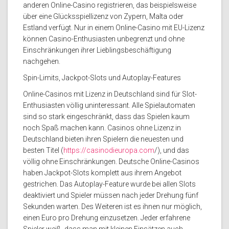
anderen Online-Casino registrieren, das beispielsweise
über eine Glücksspiellizenz von Zypern, Malta oder
Estland verfügt. Nur in einem Online-Casino mit EU-Lizenz
können Casino-Enthusiasten unbegrenzt und ohne
Einschränkungen ihrer Lieblingsbeschäftigung
nachgehen.
Spin-Limits, Jackpot-Slots und Autoplay-Features
Online-Casinos mit Lizenz in Deutschland sind für Slot-
Enthusiasten völlig uninteressant. Alle Spielautomaten
sind so stark eingeschränkt, dass das Spielen kaum
noch Spaß machen kann. Casinos ohne Lizenz in
Deutschland bieten ihren Spielern die neuesten und
besten Titel (
https://casinodieuropa.com
/), und das
völlig ohne Einschränkungen. Deutsche Online-Casinos
haben Jackpot-Slots komplett aus ihrem Angebot
gestrichen. Das Autoplay-Feature wurde bei allen Slots
deaktiviert und Spieler müssen nach jeder Drehung fünf
Sekunden warten. Des Weiteren ist es ihnen nur möglich,
einen Euro pro Drehung einzusetzen. Jeder erfahrene