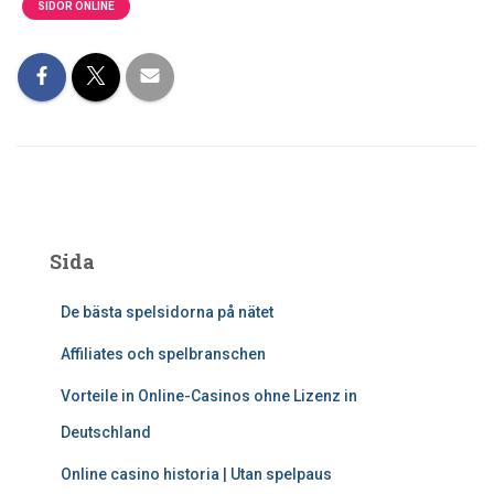
SIDOR ONLINE
Sida
De bästa spelsidorna på nätet
Affiliates och spelbranschen
Vorteile in Online-Casinos ohne Lizenz in
Deutschland
Online casino historia | Utan spelpaus