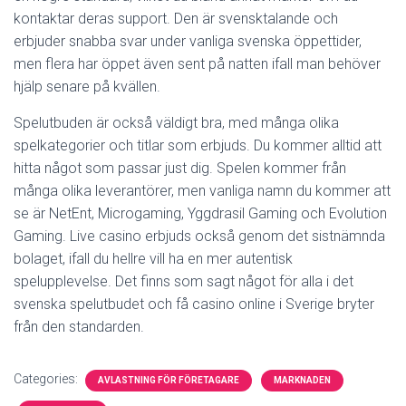
kontaktar deras support. Den är svensktalande och
erbjuder snabba svar under vanliga svenska öppettider,
men flera har öppet även sent på natten ifall man behöver
hjälp senare på kvällen.
Spelutbuden är också väldigt bra, med många olika
spelkategorier och titlar som erbjuds. Du kommer alltid att
hitta något som passar just dig. Spelen kommer från
många olika leverantörer, men vanliga namn du kommer att
se är NetEnt, Microgaming, Yggdrasil Gaming och Evolution
Gaming. Live casino erbjuds också genom det sistnämnda
bolaget, ifall du hellre vill ha en mer autentisk
spelupplevelse. Det finns som sagt något för alla i det
svenska spelutbudet och få casino online i Sverige bryter
från den standarden.
Categories:
AVLASTNING FÖR FÖRETAGARE
MARKNADEN